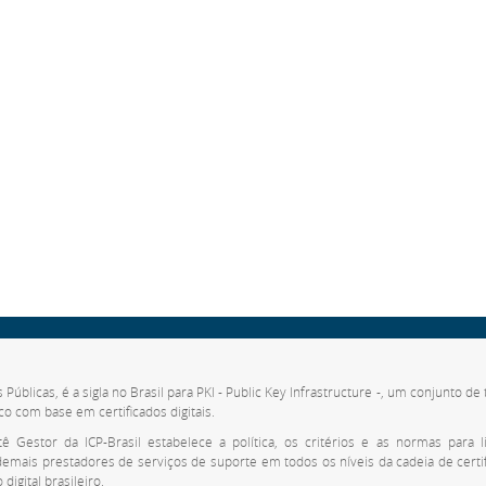
s Públicas, é a sigla no Brasil para PKI - Public Key Infrastructure -, um conjunto 
co com base em certificados digitais.
 Gestor da ICP-Brasil estabelece a política, os critérios e as normas para li
 demais prestadores de serviços de suporte em todos os níveis da cadeia de cert
digital brasileiro.