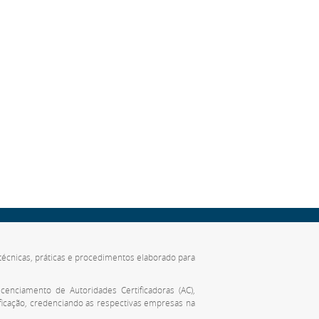
de técnicas, práticas e procedimentos elaborado para
cenciamento de Autoridades Certificadoras (AC),
ificação, credenciando as respectivas empresas na