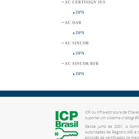
AC CERTISIGN JUS
DPN
AC OAB
DPN
AC SINCOR
DPN
AC SINCOR RFB
DPN
ICP, ou Infra-estrutura de Chave
suportar um sistema criptográfi
Desde julho de 2001, o Comitê
Autoridades de Registro (AR) e
emissão de certificados no meio 