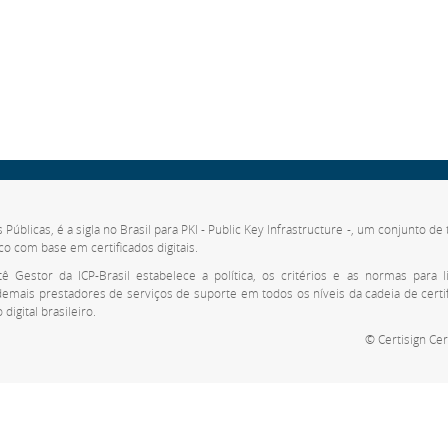
s Públicas, é a sigla no Brasil para PKI - Public Key Infrastructure -, um conjunto 
co com base em certificados digitais.
 Gestor da ICP-Brasil estabelece a política, os critérios e as normas para li
 demais prestadores de serviços de suporte em todos os níveis da cadeia de cert
digital brasileiro.
© Certisign Cer