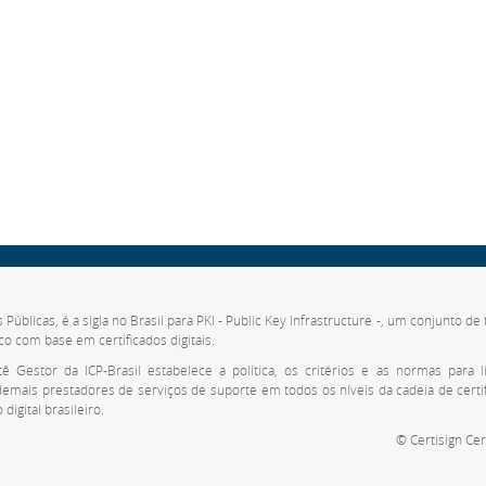
s Públicas, é a sigla no Brasil para PKI - Public Key Infrastructure -, um conjunto 
co com base em certificados digitais.
 Gestor da ICP-Brasil estabelece a política, os critérios e as normas para li
 demais prestadores de serviços de suporte em todos os níveis da cadeia de cert
digital brasileiro.
© Certisign Cer