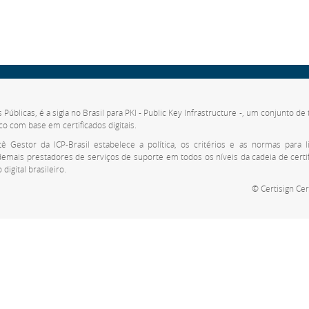
s Públicas, é a sigla no Brasil para PKI - Public Key Infrastructure -, um conjunto 
co com base em certificados digitais.
 Gestor da ICP-Brasil estabelece a política, os critérios e as normas para li
 demais prestadores de serviços de suporte em todos os níveis da cadeia de cert
digital brasileiro.
© Certisign Cer