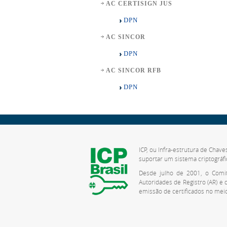
AC CERTISIGN JUS
DPN
AC SINCOR
DPN
AC SINCOR RFB
DPN
ICP, ou Infra-estrutura de Chave
suportar um sistema criptográfi
Desde julho de 2001, o Comitê
Autoridades de Registro (AR) e
emissão de certificados no meio 