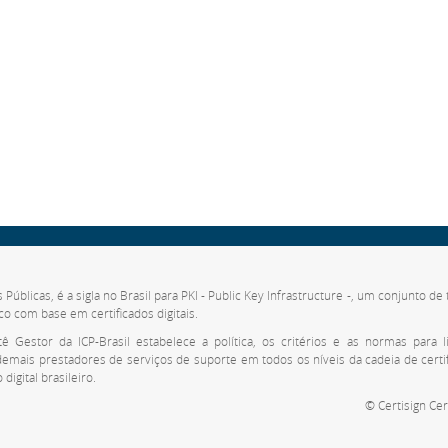
s Públicas, é a sigla no Brasil para PKI - Public Key Infrastructure -, um conjunto 
co com base em certificados digitais.
 Gestor da ICP-Brasil estabelece a política, os critérios e as normas para li
 demais prestadores de serviços de suporte em todos os níveis da cadeia de cert
digital brasileiro.
© Certisign Cer