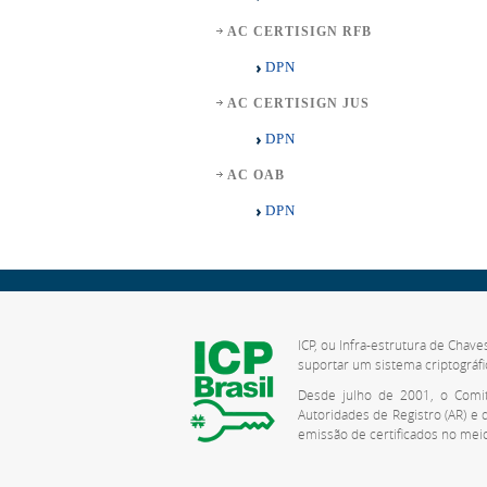
AC CERTISIGN RFB
DPN
AC CERTISIGN JUS
DPN
AC OAB
DPN
ICP, ou Infra-estrutura de Chave
suportar um sistema criptográfi
Desde julho de 2001, o Comitê
Autoridades de Registro (AR) e
emissão de certificados no meio 