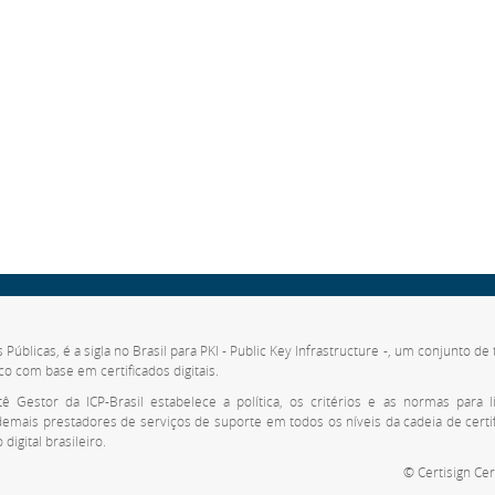
s Públicas, é a sigla no Brasil para PKI - Public Key Infrastructure -, um conjunto 
co com base em certificados digitais.
 Gestor da ICP-Brasil estabelece a política, os critérios e as normas para li
 demais prestadores de serviços de suporte em todos os níveis da cadeia de cert
digital brasileiro.
© Certisign Cer