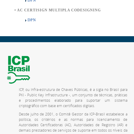
DPN
AC CERTISIGN MULTIPLA CODESIGNING
DPN
ICP, ou Infra-estrutura de Chaves Públicas, é a sigla no Brasil para
PKI - Public Key Infrastructure -, um conjunto de técnicas, práticas
e procedimentos elaborado para suportar um sistema
criptográfico com base em certificados digitais.
Desde julho de 2001, o Comitê Gestor da ICP-Brasil estabelece a
política, os critérios e as normas para licenciamento de
Autoridades Certificadoras (AC), Autoridades de Registro (AR) e
demais prestadores de serviços de suporte em todos os níveis da