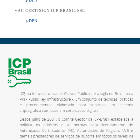
DPN
AC CERTISIGN ICP-BRASIL SSL
DPN
ICP, ou Infra-estrutura de Chaves Públicas, é a sigla no Brasil para
PKI - Public Key Infrastructure -, um conjunto de técnicas, práticas
e procedimentos elaborado para suportar um sistema
criptográfico com base em certificados digitais.
Desde julho de 2001, o Comitê Gestor da ICP-Brasil estabelece a
política, os critérios e as normas para licenciamento de
Autoridades Certificadoras (AC), Autoridades de Registro (AR) e
demais prestadores de serviços de suporte em todos os níveis da