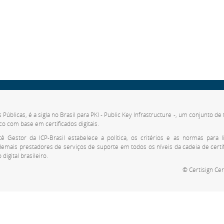
s Públicas, é a sigla no Brasil para PKI - Public Key Infrastructure -, um conjunto 
co com base em certificados digitais.
 Gestor da ICP-Brasil estabelece a política, os critérios e as normas para li
 demais prestadores de serviços de suporte em todos os níveis da cadeia de cert
digital brasileiro.
© Certisign Cer