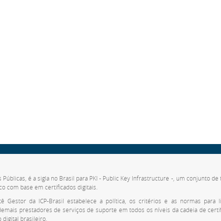
s Públicas, é a sigla no Brasil para PKI - Public Key Infrastructure -, um conjunto 
co com base em certificados digitais.
 Gestor da ICP-Brasil estabelece a política, os critérios e as normas para li
 demais prestadores de serviços de suporte em todos os níveis da cadeia de cert
digital brasileiro.