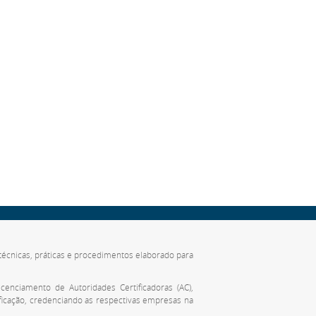
de técnicas, práticas e procedimentos elaborado para
cenciamento de Autoridades Certificadoras (AC),
ificação, credenciando as respectivas empresas na