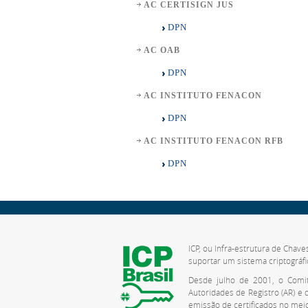
AC CERTISIGN JUS
DPN
AC OAB
DPN
AC INSTITUTO FENACON
DPN
AC INSTITUTO FENACON RFB
DPN
ICP, ou Infra-estrutura de Chave
suportar um sistema criptográfi
Desde julho de 2001, o Comitê
Autoridades de Registro (AR) e
emissão de certificados no meio 