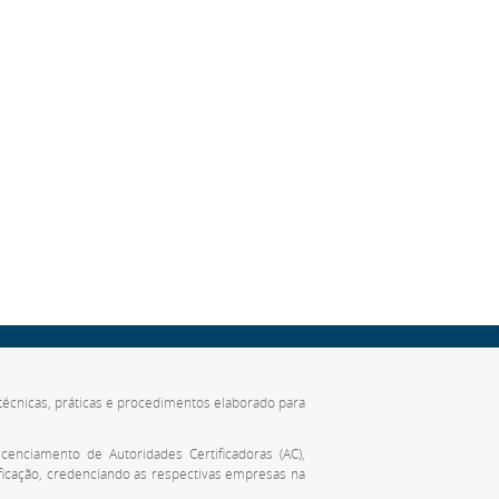
de técnicas, práticas e procedimentos elaborado para
cenciamento de Autoridades Certificadoras (AC),
ificação, credenciando as respectivas empresas na