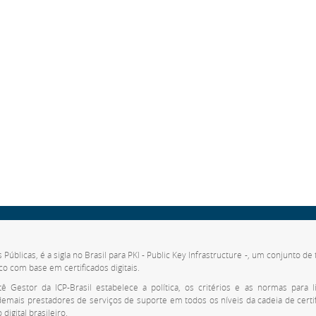
s Públicas, é a sigla no Brasil para PKI - Public Key Infrastructure -, um conjunto 
co com base em certificados digitais.
 Gestor da ICP-Brasil estabelece a política, os critérios e as normas para li
 demais prestadores de serviços de suporte em todos os níveis da cadeia de cert
digital brasileiro.