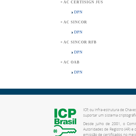
AC CERTISIGN JUS
DPN
AC SINCOR
DPN
AC SINCOR RFB
DPN
AC OAB
DPN
ICP, ou Infra-estrutura de Chave
suportar um sistema criptográfi
Desde julho de 2001, o Comitê
Autoridades de Registro (AR) e
emissão de certificados no meio 