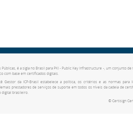
s Públicas, é a sigla no Brasil para PKI - Public Key Infrastructure -, um conjunto 
co com base em certificados digitais.
 Gestor da ICP-Brasil estabelece a política, os critérios e as normas para li
 demais prestadores de serviços de suporte em todos os níveis da cadeia de cert
digital brasileiro.
© Certisign Cer