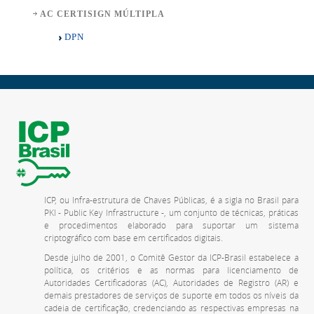
AC CERTISIGN MÚLTIPLA
DPN
ICP, ou Infra-estrutura de Chaves Públicas, é a sigla no Brasil para
PKI - Public Key Infrastructure -, um conjunto de técnicas, práticas
e procedimentos elaborado para suportar um sistema
criptográfico com base em certificados digitais.
Desde julho de 2001, o Comitê Gestor da ICP-Brasil estabelece a
política, os critérios e as normas para licenciamento de
Autoridades Certificadoras (AC), Autoridades de Registro (AR) e
demais prestadores de serviços de suporte em todos os níveis da
cadeia de certificação, credenciando as respectivas empresas na