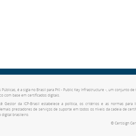
s Públicas, é a sigla no Brasil para PKI - Public Key Infrastructure -, um conjunto 
co com base em certificados digitais.
 Gestor da ICP-Brasil estabelece a política, os critérios e as normas para li
 demais prestadores de serviços de suporte em todos os níveis da cadeia de cert
digital brasileiro.
© Certisign Cer