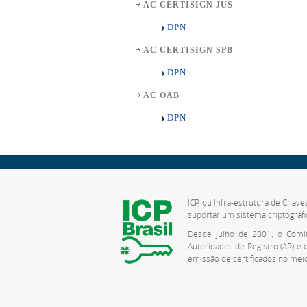
AC CERTISIGN JUS
DPN
AC CERTISIGN SPB
DPN
AC OAB
DPN
ICP, ou Infra-estrutura de Chave
suportar um sistema criptográfi
Desde julho de 2001, o Comitê
Autoridades de Registro (AR) e
emissão de certificados no meio 