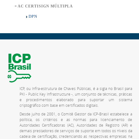
AC CERTISIGN MÚLTIPLA
DPN
ICP, ou Infra-estrutura de Chaves Públicas, é a sigla no Brasil para
PKI - Public Key Infrastructure -, um conjunto de técnicas, práticas
e procedimentos elaborado para suportar um sistema
criptográfico com base em certificados digitais.
Desde julho de 2001, o Comitê Gestor da ICP-Brasil estabelece a
política, os critérios e as normas para licenciamento de
Autoridades Certificadoras (AC), Autoridades de Registro (AR) e
demais prestadores de serviços de suporte em todos os níveis da
cadeia de certificação, credenciando as respectivas empresas na