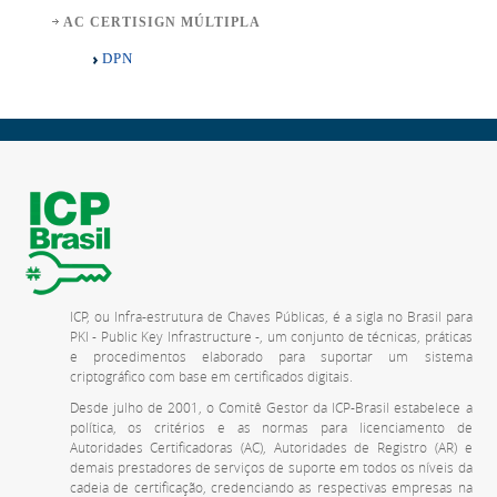
AC CERTISIGN MÚLTIPLA
DPN
ICP, ou Infra-estrutura de Chaves Públicas, é a sigla no Brasil para
PKI - Public Key Infrastructure -, um conjunto de técnicas, práticas
e procedimentos elaborado para suportar um sistema
criptográfico com base em certificados digitais.
Desde julho de 2001, o Comitê Gestor da ICP-Brasil estabelece a
política, os critérios e as normas para licenciamento de
Autoridades Certificadoras (AC), Autoridades de Registro (AR) e
demais prestadores de serviços de suporte em todos os níveis da
cadeia de certificação, credenciando as respectivas empresas na