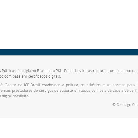
s Públicas, é a sigla no Brasil para PKI - Public Key Infrastructure -, um conjunto 
co com base em certificados digitais.
 Gestor da ICP-Brasil estabelece a política, os critérios e as normas para li
 demais prestadores de serviços de suporte em todos os níveis da cadeia de cert
digital brasileiro.
© Certisign Cer