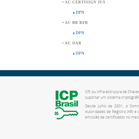
AC CERTISIGN JUS
DPN
AC BR RFB
DPN
AC OAB
DPN
ICP, ou Infra-estrutura de Chave
suportar um sistema criptográfi
Desde julho de 2001, o Comitê
Autoridades de Registro (AR) e
emissão de certificados no meio 