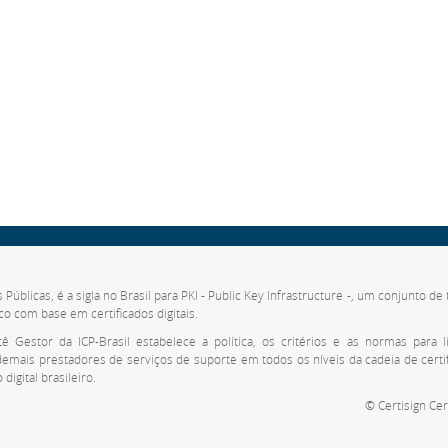
s Públicas, é a sigla no Brasil para PKI - Public Key Infrastructure -, um conjunto 
co com base em certificados digitais.
 Gestor da ICP-Brasil estabelece a política, os critérios e as normas para li
 demais prestadores de serviços de suporte em todos os níveis da cadeia de cert
digital brasileiro.
© Certisign Cer