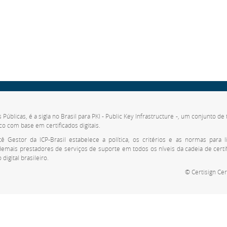
s Públicas, é a sigla no Brasil para PKI - Public Key Infrastructure -, um conjunto 
co com base em certificados digitais.
 Gestor da ICP-Brasil estabelece a política, os critérios e as normas para li
 demais prestadores de serviços de suporte em todos os níveis da cadeia de cert
digital brasileiro.
© Certisign Cer