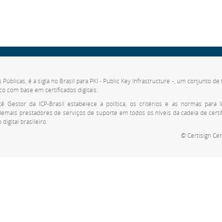
s Públicas, é a sigla no Brasil para PKI - Public Key Infrastructure -, um conjunto 
co com base em certificados digitais.
 Gestor da ICP-Brasil estabelece a política, os critérios e as normas para li
 demais prestadores de serviços de suporte em todos os níveis da cadeia de cert
digital brasileiro.
© Certisign Cer