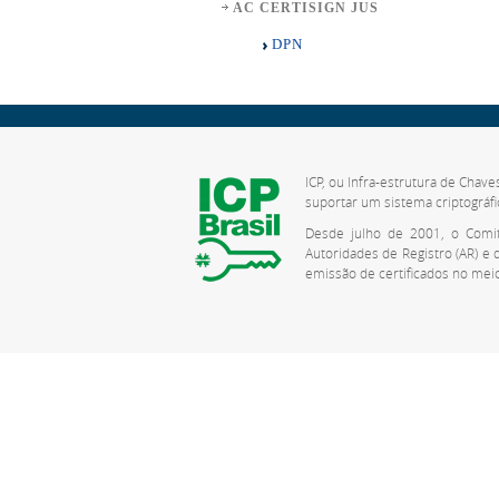
AC CERTISIGN JUS
DPN
ICP, ou Infra-estrutura de Chave
suportar um sistema criptográfi
Desde julho de 2001, o Comitê
Autoridades de Registro (AR) e
emissão de certificados no meio 