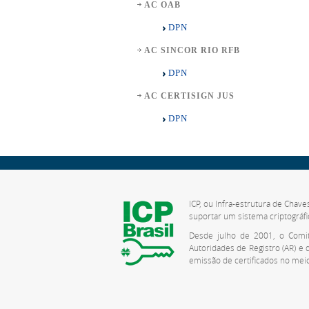
AC OAB
DPN
AC SINCOR RIO RFB
DPN
AC CERTISIGN JUS
DPN
ICP, ou Infra-estrutura de Chave
suportar um sistema criptográfi
Desde julho de 2001, o Comitê
Autoridades de Registro (AR) e
emissão de certificados no meio 