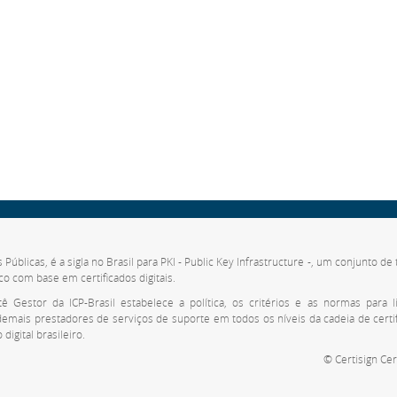
s Públicas, é a sigla no Brasil para PKI - Public Key Infrastructure -, um conjunto 
co com base em certificados digitais.
 Gestor da ICP-Brasil estabelece a política, os critérios e as normas para li
 demais prestadores de serviços de suporte em todos os níveis da cadeia de cert
digital brasileiro.
© Certisign Cer