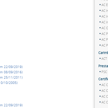
AC 
AC I
AC I
AC I
AC 
AC P
AC 
AC 
Carim
ACT 
Presta
em 22/09/2019)
PSC 
em 08/09/2016)
em 25/11/2011)
Certif
10/10/2005)
AC C
AC C
AC C
AC C
em 22/09/2019)