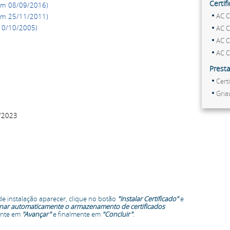
Certi
em 08/09/2016)
AC C
em 25/11/2011)
10/10/2005)
AC C
AC C
AC C
Presta
Cert
Gria
/2023
e instalação aparecer, clique no botão
"Instalar Certificado"
e
onar automaticamente o armazenamento de certificados
ente em
"Avançar"
e finalmente em
"Concluir"
.