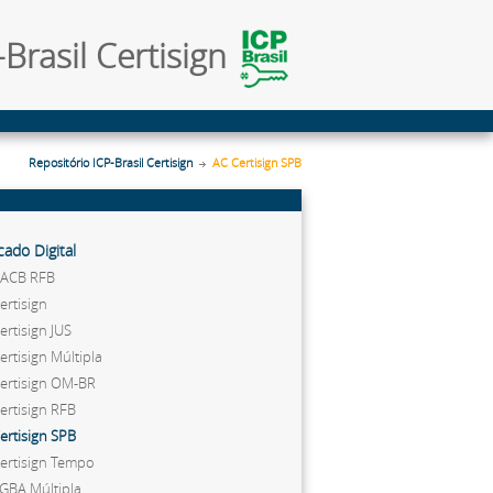
Brasil Certisign
Repositório ICP-Brasil Certisign
AC Certisign SPB
icado Digital
CACB RFB
ertisign
ertisign JUS
ertisign Múltipla
ertisign OM-BR
ertisign RFB
ertisign SPB
ertisign Tempo
GBA Múltipla