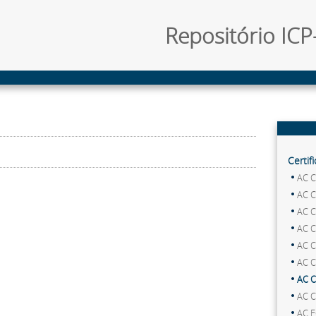
Repositório ICP-
Certif
AC 
AC C
AC C
AC C
AC C
AC C
AC C
AC C
AC E