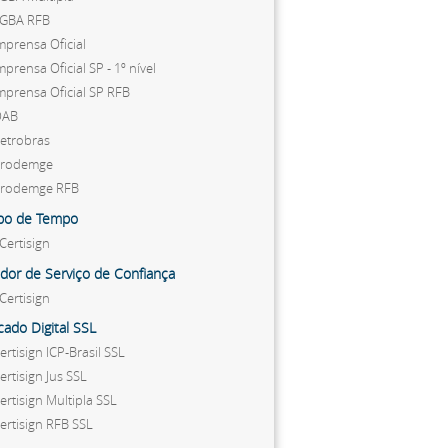
EGBA RFB
mprensa Oficial
mprensa Oficial SP - 1º nível
mprensa Oficial SP RFB
OAB
etrobras
Prodemge
Prodemge RFB
bo de Tempo
Certisign
dor de Serviço de Confiança
Certisign
icado Digital SSL
ertisign ICP-Brasil SSL
ertisign Jus SSL
ertisign Multipla SSL
ertisign RFB SSL